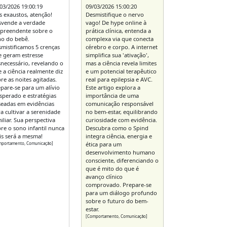
03/2026 19:00:19
09/03/2026 15:00:20
s exaustos, atenção!
Desmistifique o nervo
svende a verdade
vago! De hype online à
rpreendente sobre o
prática clínica, entenda a
no do bebê.
complexa via que conecta
mistificamos 5 crenças
cérebro e corpo. A internet
 geram estresse
simplifica sua 'ativação',
necessário, revelando o
mas a ciência revela limites
 a ciência realmente diz
e um potencial terapêutico
re as noites agitadas.
real para epilepsia e AVC.
pare-se para um alívio
Este artigo explora a
sperado e estratégias
importância de uma
eadas em evidências
comunicação responsável
a cultivar a serenidade
no bem-estar, equilibrando
iliar. Sua perspectiva
curiosidade com evidência.
re o sono infantil nunca
Descubra como o Spind
s será a mesma!
integra ciência, energia e
mportamento, Comunicação]
ética para um
desenvolvimento humano
consciente, diferenciando o
que é mito do que é
avanço clínico
comprovado. Prepare-se
para um diálogo profundo
sobre o futuro do bem-
estar.
[Comportamento, Comunicação]