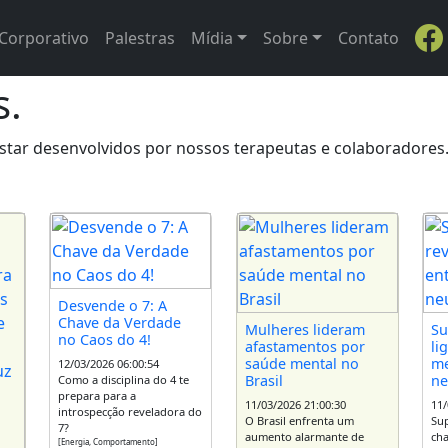
Corporativo
Palestras
Mídia
Sobre
Contato
s.
ar desenvolvidos por nossos terapeutas e colaboradores. C
Desvende o 7: A
Chave da Verdade
Mulheres lideram
Su
no Caos do 4!
afastamentos por
li
saúde mental no
me
12/03/2026 06:00:54
Brasil
ne
Como a disciplina do 4 te
prepara para a
11/03/2026 21:00:30
11/
introspecção reveladora do
O Brasil enfrenta um
Sup
7?
aumento alarmante de
ch
[Energia, Comportamento]