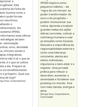
epcional: a
SPIND explora como
rogênese. Esta
pequenos hábitos – da
coberta da Folha de
'regra de um minuto' ao
aulo ilumina como o
poder transformador do
rebro pode formar
sono e do propósito –
vos neurônios,
podem revolucionar sua
afiando o
rotina. Aprenda a traduzir
velhecimento. No
grandes metas em ações
ssistema SPIND,
diárias concretas, cultivar a
nsformamos essa ciência
vizinhança humana e usar
estratégias de bem-
as emoções como bússola.
ar: estimulação
Descubra a importância da
nitiva, sono, atividade
responsabilidade externa e
ica, vínculos sociais e
como uma liderança
apias integrativas.
consciente, atenta aos
ória não é só o que se
estilos individuais,
rda, é o que se cultiva
impulsiona o bem-estar e o
dia a dia. Prepare-se
impacto. Uma jornada
ra um envelhecimento
prática para reduzir a
vo e próspero. Qual sua
desordem, aumentar a
tica de hoje?
serenidade e fortalecer sua
rgia, Dicas, Comportamento]
presença no mundo. Viva
com mais clareza, energia e
alma.
[Energia, Dicas, Comportamento,
Comunicação]