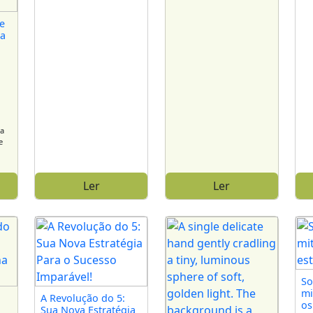
ue
da
a
ra
e
Ler
Ler
So
mi
A Revolução do 5:
os
Sua Nova Estratégia