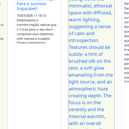
a
Para o Sucesso
09/
Imparável!
Pai
De
10/03/2026 11:18:13
su
Desbloqueie a
so
e a
transformação radical que
Des
o 5 traz para o seu dia e
que
conquiste seus objetivos
des
dez
com clareza e ousadia.
que
[Energia, Comportamento]
sob
Pre
ine
bas
par
fam
sob
mai
[Co