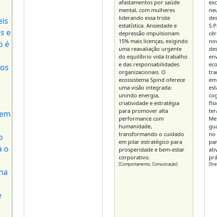
afastamentos por saúde
exc
mental, com mulheres
neu
liderando essa triste
des
estatística. Ansiedade e
S.P
depressão impulsionam
cé
15% mais licenças, exigindo
no
uma reavaliação urgente
des
do equilíbrio vida-trabalho
en
e das responsabilidades
eco
organizacionais. O
tra
ecossistema Spind oferece
em 
uma visão integrada:
est
unindo energia,
cog
criatividade e estratégia
fís
para promover alta
ter
performance com
Mem
humanidade,
gua
transformando o cuidado
no 
em pilar estratégico para
pa
prosperidade e bem-estar
ati
corporativo.
prá
[Comportamento, Comunicação]
[Ene