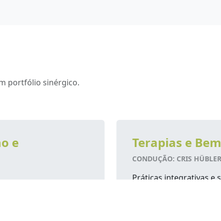
 portfólio sinérgico.
o e
Terapias e Bem
CONDUÇÃO: CRIS HÜBLE
Práticas integrativas e 
focados na saúde integr
pany de Soft Skills e
icação interna.