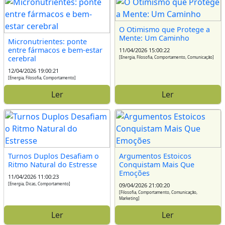
O Otimismo que Protege a
Mente: Um Caminho
Micronutrientes: ponte
entre fármacos e bem-estar
11/04/2026 15:00:22
cerebral
[Energia, Filosofia, Comportamento, Comunicação]
12/04/2026 19:00:21
[Energia, Filosofia, Comportamento]
Ler
Ler
Turnos Duplos Desafiam o
Argumentos Estoicos
Ritmo Natural do Estresse
Conquistam Mais Que
Emoções
11/04/2026 11:00:23
[Energia, Dicas, Comportamento]
09/04/2026 21:00:20
[Filosofia, Comportamento, Comunicação,
Marketing]
Ler
Ler