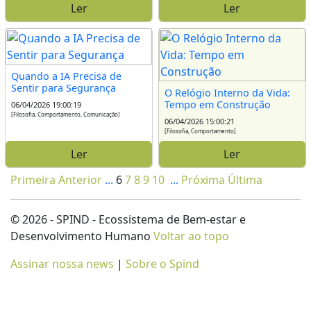
Ler
Ler
Quando a IA Precisa de
Sentir para Segurança
O Relógio Interno da Vida:
Tempo em Construção
06/04/2026 19:00:19
[Filosofia, Comportamento, Comunicação]
06/04/2026 15:00:21
[Filosofia, Comportamento]
Ler
Ler
Primeira
Anterior
...
6
7
8
9
10
...
Próxima
Última
© 2026 - SPIND - Ecossistema de Bem-estar e
Desenvolvimento Humano
Voltar ao topo
Assinar nossa news
|
Sobre o Spind