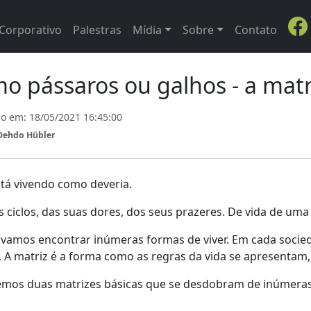
Corporativo
Palestras
Mídia
Sobre
Contato
o pássaros ou galhos - a matr
do em:
18/05/2021 16:45:00
Dehdo Hübler
stá vivendo como deveria.
 ciclos, das suas dores, dos seus prazeres. De vida de um
amos encontrar inúmeras formas de viver. Em cada socie
. A matriz é a forma como as regras da vida se apresentam
temos duas matrizes básicas que se desdobram de inúmeras 